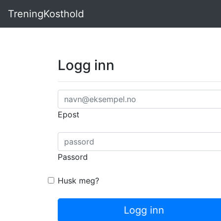
TreningKosthold
Logg inn
Epost
Passord
Husk meg?
Logg inn